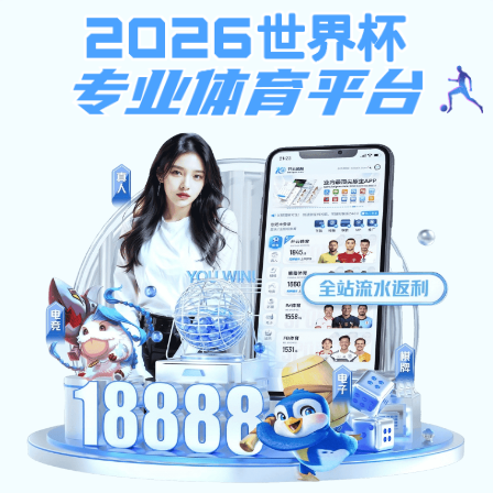
星空棋牌app,星空棋牌官网
阳性瓶制备委托项
目
时间:
2025.08.08
浏览量:
0