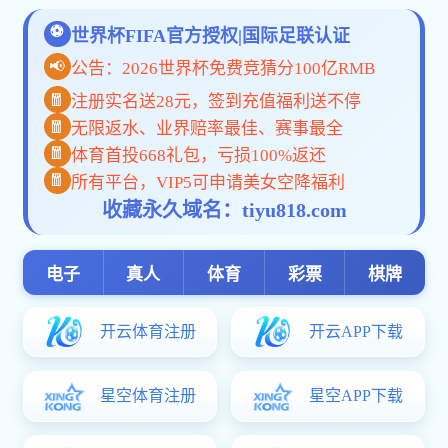
经有关部门批准，现对其进行竞争性磋
商采购，择优选定合作单位，有关事宜
公告如下：
一、项目基本信息
1、项目名称：
赛特公司水蒸气透
过率测定仪采购
项目编号：
LKPC-2025040014
2、项目概况：
此次磋商为
赛特公
司水蒸气
透过率测定仪采购
，共
1
台。具
体见技术要求。
3、本项目分为
一
个标段。
4、采购人：星空棋牌app,星空棋牌
官网
5、资金来源：企业自筹
二、投标人资格要求
1、投标人必须提供企业法人营业
执照、税务登记证、组织机构代码证或
三证合一的营业执照；
2、投标人必须具有独立承担民事
责任能力，是在国内注册、具有独立的
法人资格的生产商
或代理商，若为代理
商需提供生产厂家的授权书
；