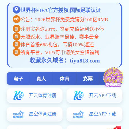
一、
评标结果：
经报请招标管理委员会审批，
确定
赛特公司
101车间、103车间不
锈钢器具采购竞争性磋商
成交单位
为天津市泰山不锈钢制品有限公
司，成交金额
为
18
万元
。
二、
公示期：
202
5
年
04
月
07
日至
202
5
年
04
月
10
日
三、
投诉受理电话
0537-2983799 0537-2983241
星空棋牌app,星
空棋牌官网招标办公室