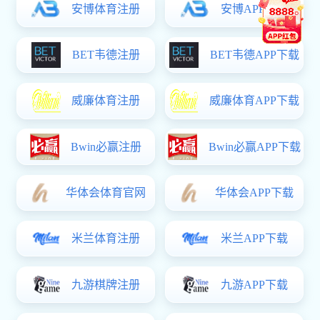
202
5
年
12
月
22日
分
享:
相关新闻